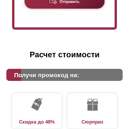
Из-за уменьшенной высоты
ламели
заборы
Отправить
«
Оптимы
» требуют для своего производства
большее количество
ламелей
, чем для «Стандарт»,
на такую же высоту забора. Это сказывается на цене:
из-за большего расхода стали стоимость забора
«
Оптима
» немного увеличивается.
Расчет стоимости
Получи промокод на:
Скидка до 48%
Сюрприз