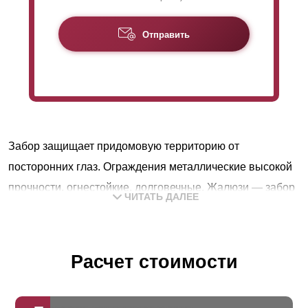
Отправить
Забор защищает придомовую территорию от
посторонних глаз. Ограждения металлические высокой
прочности, огнестойкие, долговечные. Жалюзи — забор
ЧИТАТЬ ДАЛЕЕ
совмещает преимущества сетчатых и глухих
конструкций. Закрепленные горизонтально ламели
хорошо пропускают воздух и свет, в то же время
Расчет стоимости
защищают участок от посторонних глаз. Крепятся с
заданным шагом и нахлестом, перекрывая