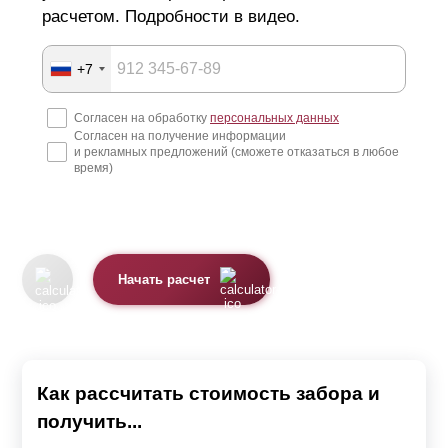
расчетом. Подробности в видео.
Изготовление металлических ограждений
+7
Конструкции производят из оцинкованной стали
Согласен на обработку
персональных данных
толщиной от 0,5 до 1,5 мм. Оцинковка защищает металл
Согласен на получение информации
от воздействий окружающей среды, препятствует
и рекламных предложений (сможете отказаться в любое
время)
коррозии и приближает свойства листа к нержавейке.
Изделия с таким покрытием могут служить до 50 лет.
Поверхность металла имеет однородную текстуру,
обеспечивая равномерное окрашивание. Целостность
Начать расчет
покрытия и декоративные качества сохраняются после
заводской обработки. Металлические детали
отличаются легковесностью, конструкцию можно
Как рассчитать стоимость забора и
собрать самостоятельно. Ламели не деформируются и
получить...
не прогибаются под собственным весом, забор