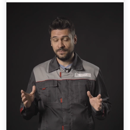
сохранит свой первоначальный вид на протяжении
многих лет.
Варианты декоративного покрытия
Заборы и ограждения дополнительно защищены от
разрушения декоративным покрытием. На заводе листы
покрывают полиэстером. Покрытие может быть с одной
стороны или двухсторонним. На производстве
металлические листы режутся на полоски, и
формируются ламели.
Полимерно-порошковое окрашивание отличается от
полиэстера по типу и толщине слоя. Чем толще слой
покрытия – тем лучше защищена деталь от внешних
воздействий. На производстве окрашивают готовые
ламели. Поверхность детали предварительно моется,