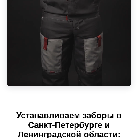
обезжиривается, затем наносится покрытие. Цветовая
гамма не ограничена. Линейка текстур:
матовая;
муар (шершавая текстура);
глянец (отражает свет);
покрытие шелк (переливается).
Возможен вариант окрашивания планки с одной
стороны. В таком варианте одна сторона будет покрыта
краской, а другая оцинкована.
Характеристики забора-жалюзи из металла
Устанавливаем заборы в
Ламели – основа ограждения. Они крепятся на профиль
Санкт-Петербурге и
горизонтально под углом. Изделие напоминает жалюзи.
Ленинградской области: