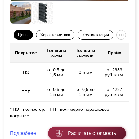
Цены
Характеристики
Комплектация
Толщина
Толщина
Покрытие
Прайс
рамы
ламели
от 0,5 до
от 2933
ПЭ
0,5 мм
1,5 мм
руб. кв.м.
от 0,5 до
от 0,5 до
от 4227
ППП
1,5 мм
1,5 мм
руб. кв.м.
* ПЭ - полиэстер, ППП - полимерно-порошковое
покрытие
Подробнее
Расчитать стоимость