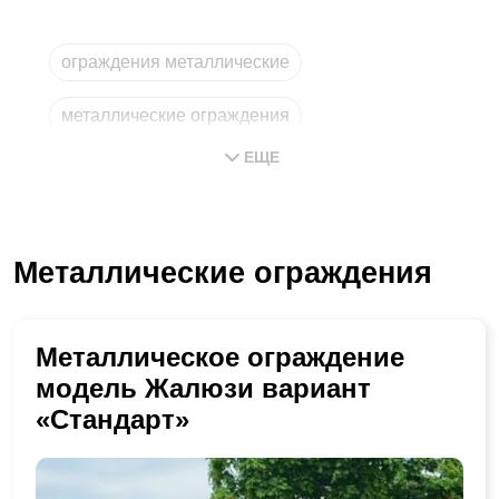
ограждения металлические
металлические ограждения
ЕЩЕ
ограждение металлическое
металлическое ограждение
Металлические ограждения
изготовление металлических
из металла
Металлическое ограждение
модель Жалюзи вариант
«Стандарт»