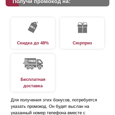
Получи промокод на:
расположенную ниже планку, создавая впечатление
сплошного монолита. Просветы заметны, если
посмотреть под определенным углом.
Преимущества забора-жалюзи:
Скидка до 48%
Сюрприз
защита от незаконного проникновения;
обеспечивает циркуляцию воздуха для
нормального роста растений;
минимальная парусность;
привлекательный вид подчеркнет гармоничный
Бесплатная
ландшафтный дизайн;
доставка
шумоизоляция, ламели поглощают звук;
простой монтаж;
Для получения этих бонусов, потребуется
длительный срок службы;
указать промокод. Он будет выслан на
удобная транспортировка.
указанный номер телефона вместе с