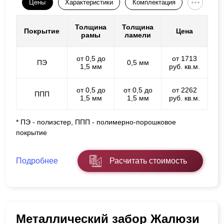
Цены
Характеристики
Комплектация
Толщина
Толщина
Покрытие
Цена
рамы
ламели
от 0,5 до
от 1713
ПЭ
0,5 мм
1,5 мм
руб. кв.м.
от 0,5 до
от 0,5 до
от 2262
ППП
1,5 мм
1,5 мм
руб. кв.м.
* ПЭ - полиэстер, ППП - полимерно-порошковое
покрытие
Подробнее
Расчитать стоимость
Металлический забор Жалюзи