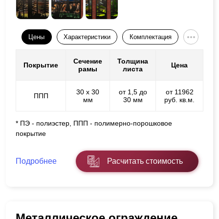
Цены
Характеристики
Комплектация
Сечение
Толщина
Покрытие
Цена
рамы
листа
30 х 30
от 1,5 до
от 11962
ППП
мм
30 мм
руб. кв.м.
* ПЭ - полиэстер, ППП - полимерно-порошковое
покрытие
Подробнее
Расчитать стоимость
Металлическое ограждение