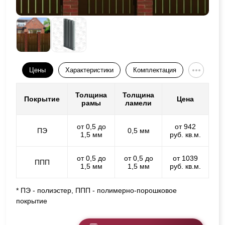
Цены
Характеристики
Комплектация
Толщина
Толщина
Покрытие
Цена
рамы
ламели
от 0,5 до
от 942
ПЭ
0,5 мм
1,5 мм
руб. кв.м.
от 0,5 до
от 0,5 до
от 1039
ППП
1,5 мм
1,5 мм
руб. кв.м.
* ПЭ - полиэстер, ППП - полимерно-порошковое
покрытие