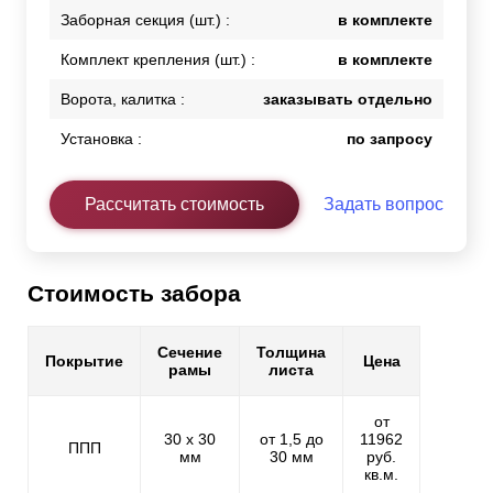
Заборная секция (шт.) :
в комплекте
Комплект крепления (шт.) :
в комплекте
Ворота, калитка :
заказывать отдельно
Установка :
по запросу
Рассчитать стоимость
Задать вопрос
Стоимость забора
Сечение
Толщина
Покрытие
Цена
рамы
листа
от
30 х 30
от 1,5 до
11962
ППП
мм
30 мм
руб.
кв.м.