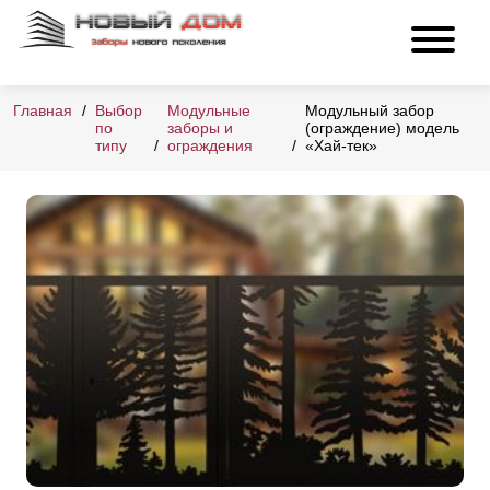
Главная
Выбор
Модульные
Модульный забор
по
заборы и
(ограждение) модель
типу
ограждения
«Хай-тек»