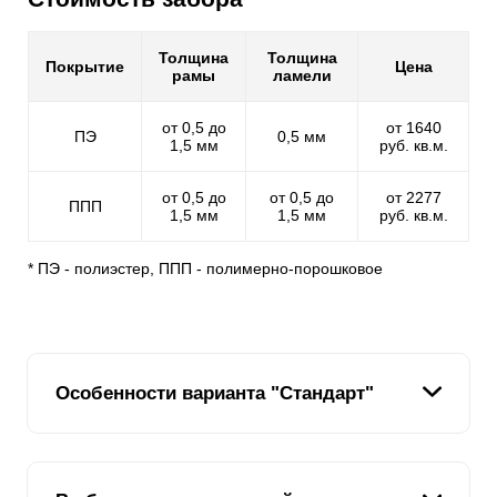
Толщина
Толщина
Покрытие
Цена
рамы
ламели
от 0,5 до
от 1640
ПЭ
0,5 мм
1,5 мм
руб. кв.м.
от 0,5 до
от 0,5 до
от 2277
ППП
1,5 мм
1,5 мм
руб. кв.м.
* ПЭ - полиэстер, ППП - полимерно-порошковое
Особенности варианта "Стандарт"
В линейке заборных конструкций вариант