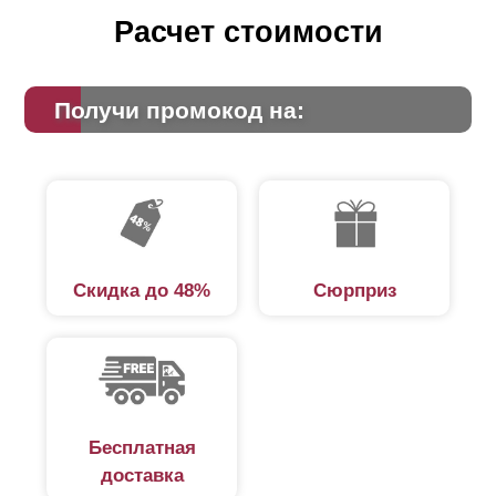
можно «замаскировать», используя технику укладки
Расчет стоимости
внахлест. На фото, размещенном ниже, вы увидите,
о чем речь.
Получи промокод на:
Скидка до 48%
Сюрприз
Бесплатная
доставка