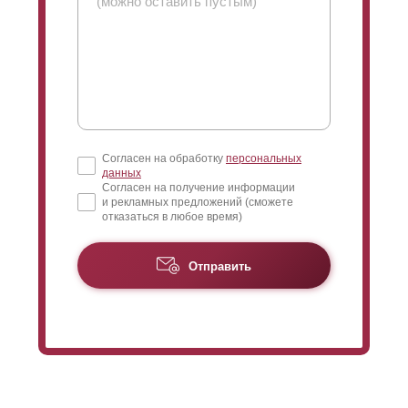
отрегулировать
просматриваемость
конструкции.
Чем больше нахлест, тем меньше угол обзора. Чем
меньше нахлест, тем больше расстояние
между
ламелями
, и
соответственно,
просматриваемость
увеличивается.
Когда дом достаточно высокий и близко расположен к
забору, следует устанавливать
ламели
внахлест на
всю высоту полки
ламели
. В таком случае, вы
Согласен на обработку
персональных
исключите обозрение верхнего этажа с улицы, даже
данных
если прохожий наклонится достаточно низко
Согласен на получение информации
и рекламных предложений (сможете
отказаться в любое время)
При длине секции более 1,5 метров с задней
стороны крепят усилители, чтобы
избежать
прогибания
ламелей
. Усилители крепят к
Отправить
полке
ламели
, которая обращена к изнаночной
стороне заборной конструкции. Без нахлеста
заклепки для креплений станут видны с лицевой
стороны. Это никак не повлияет на эксплуатацию и
функциональность забора, но кому-то видимость
креплений может показаться эстетически
непривлекательным. В таком случае крепления