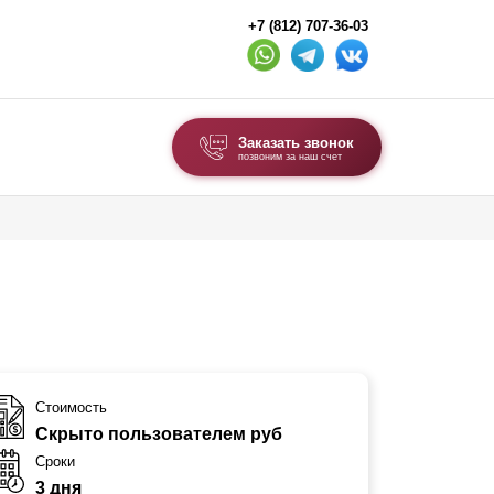
+7 (812) 707-36-03
Заказать звонок
позвоним за наш счет
ВЫБОР ПО ТИПУ
Модульные заборы и ограждения
Комбинированные заборы
Секционные заборы
ВОРОТА И КАЛИТКИ
Стоимость
Скрыто пользователем руб
Ворота откатные
Сроки
Ворота распашные
3 дня
Каркасы ворот