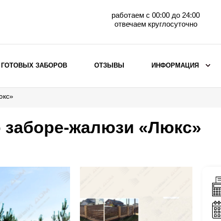
работаем с 00:00 до 24:00
отвечаем круглосуточно
 ГОТОВЫХ ЗАБОРОВ
ОТЗЫВЫ
ИНФОРМАЦИЯ
юкс»
ВЫБОР ПО МАТЕРИАЛУ
Заборы с кирпичными столбами
о заборе-жалюзи «Люкс»
Заборы из евроштакетника
горизонтального
Металлические заборы для дачи
Забор жалюзи с кирпичными столбами
Металлические заборы
Металлические ограждения