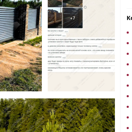
ВЫБОР ПО ХАРАКТЕРИСТИКАМ
Горизонтальные заборы
К
Высокие заборы
Красивые, дизайнерские заборы
ВЫБОР ПО СПОСОБУ МОНТАЖА
Заборы под ключ
Готовые заборы
Комплекты заборов-лего "сделай сам"
Быстровозводимые заборы