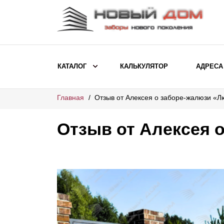
КАТАЛОГ
КАЛЬКУЛЯТОР
АДРЕСА
Главная
Отзыв от Алексея о заборе-жалюзи «Л
ВЫБОР ПО МОДЕЛИ
Заборы Ранчо
Отзыв от Алексея 
Заборы Хай-тек
Заборы Классика
Заборы Жалюзи
ВЫБОР ПО НАЗНАЧЕНИЮ
Заборы и ограждения для детских
садов