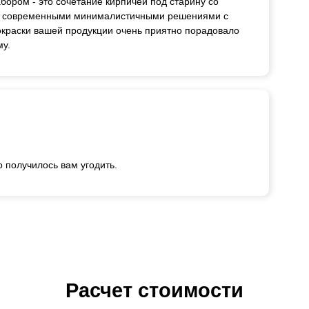
бором - это сочетание кирпичей под старину со
же современными минималистичными решениями с
окраски вашей продукции очень приятно порадовало
му.
о получилось вам угодить.
Расчет стоимости