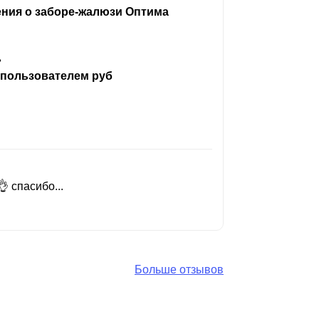
ения о заборе-жалюзи Оптима
ь
 пользователем руб
 спасибо...
Добрый день
Читать вес
Больше отзывов